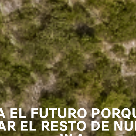
A EL FUTURO PORQ
AR EL RESTO DE NU